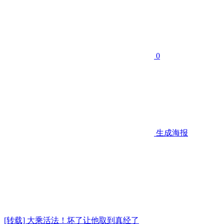
0
生成海报
[转载] 大乘活法！坏了让他取到真经了