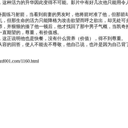
，这种活力的升华因此变得不可能。影片中有好几次他只能用令
在外面练习射箭，当看到前妻的男友时，他将箭对准了他，但那箭
乱，但那生命的活力只能降格为攻击欲望而呼之欲出，却无处可
师，并狠狠的揍了他一顿后，他才找回了那中男子气概，当凯奇
一直期望的，尊重，有价值感。
，这正说明他也是快餐，没有什么营养（价值），得不到尊重。
从容的回答，使人不能去不尊敬，他自己说，也许是因为自己背
.com/1160.html