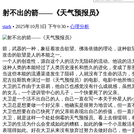
射不出的箭——《天气预报员》
stark
•
2025年10月3日 下午9:30
•
心理分析
箭，武器的一种，象征着攻击欲望。佛洛依德的理论，这种欲
攻击的欲望是人的本能之一。
一个人的创造性，源自这个人的活力无阻碍的流动。他说的活
这种人类的本能经过了人类历史漫长和悠久的进化，变成了形
当这些本能的流通渠道发生了阻碍，人就没有了生命的活力，
尼古拉斯凯奇演过一部《天气预报员》的电影。电影中他所饰
大卫的工作由于太容易，他自己也感觉没有什么成就感，虽然
的女儿，一个进训管中心的儿子，一个快要死了的父亲。
大卫是一个活不出自己的人，自己一直在写一本关于外星人的
大卫总是想要做一个好父亲，他确实是很努力地尝试，但一直
大卫也想要在自己快死了的父亲前表现出自己的价值，但一直
大卫，就是这样一个处处倒霉的天气预报员。看上去很懦弱，
大卫的生活为什么会变成如此的糟糕，如此的像一个小丑般活
表现得如此。好在大卫从来没有放弃过努力去做好自己，他一