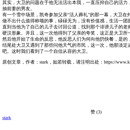
其实，大卫的问题在于他无法活出本我，一直压抑自己的活力
抽前妻的男友。
有一个雪中场景，凯奇参加父亲“活人葬礼”的那一幕，大卫
做不出什么值得称颂的事，碌碌无为，没有价值感，生活一团
直到当他为了自己的儿子去讨回公道，找到那个诽谤儿子的老
硬汉形象。并且，这一次他得到了父亲的夸奖，这正是大卫所
然后他开始了生命的反思，他反思人们为何向他扔快餐，是的
结尾处大卫又遇到了那些问他天气的市民，这一次，他那淡定
吧。这时我们看到了一个自信从容的大卫。
原创文章，作者：stark，如若转载，请注明出处：https://www.kzd001
赞
(3)
stark