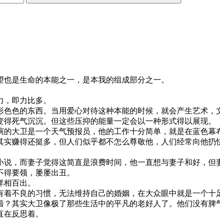
望也是生命的本能之一，是本我的组成部分之一。
力，即力比多。
形色色的东西。当用爱心对待这种本能的时候，就会产生艺术，
变得死气沉沉。但这些压抑的能量一定会以一种形式得以展现。
演的大卫是一个天气预报员，他的工作十分简单，就是在蓝色幕
其实赚得还挺多，但人们似乎都不怎么尊敬他，人们经常向他扔
小说，而妻子觉得这简直是浪费时间，他一直想与妻子和好，但
不得要领，屡屡出丑。
洋相百出。
有着不良的习惯，无法维持自己的婚姻，在大众眼中就是一个十
着？其实大卫像极了那些生活中的平凡的老好人了。他们没有脾
直在反思着。