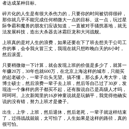
者达成某种目标。
碎片化的人生是有很大杀伤力的，只要你的时间被切得很碎，
那你就几乎不能完成任何稍微大一点的目标。这一点，玩过星
际争霸和魔兽的朋友们应该知道，一直被对手骚扰基地，就无
法发展科技，造出大杀器去冰霜巨龙和大河战舰。
上班真的是对人生的浪费，如果还要在下了班去想关于公司工
作的事，会令我火冒三丈，我现在就只想昨晚白天的8小时，
然后滚蛋。
只要稍微做一下计算，就会发现上班的价值是多少了，就算一
年赚20万，30年也就600万，在北京上海这样的城市，只能买
的起老破小，一辈子出头无望。搞不懂，那么多人考大学，读
博士硕士，然后浪费一辈子去上班，然后等自己过了30岁，发
现连一个像样的房子都买不起，还有脸说自己是高级人才吗，
呵呵呵。上次新闻里的16岁神童说就是玩躺平，我觉得他确实
说的没有错，努力上班才是傻子。
出生，上学，上班，然后退休，然后老死，一辈子就这样结束
了，过得战战兢兢，太可怕了，人生如果是这样的路径，真的
很可怕。